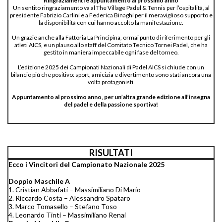
Ringraziamenti e appuntamento al prossimo anno
Un sentito ringraziamento va al The Village Padel & Tennis per l’ospitalità, al
presidente Fabrizio Carlini e a Federica Binaghi per il meraviglioso supporto e
la disponibilità con cui hanno accolto la manifestazione.
Un grazie anche alla Fattoria La Principina, ormai punto di riferimento per gli
atleti AICS, e un plauso allo staff del Comitato Tecnico Tornei Padel, che ha
gestito in maniera impeccabile ogni fase del torneo.
L’edizione 2025 dei Campionati Nazionali di Padel AICS si chiude con un
bilancio più che positivo: sport, amicizia e divertimento sono stati ancora una
volta protagonisti.
Appuntamento al prossimo anno, per un’altra grande edizione all’insegna
del padel e della passione sportiva!
RISULTATI
Ecco i Vincitori del Campionato Nazionale 2025
Doppio Maschile A
1. Cristian Abbafati – Massimiliano Di Mario
2. Riccardo Costa – Alessandro Spataro
3. Marco Tomasello – Stefano Toso
4. Leonardo Tinti – Massimiliano Renai