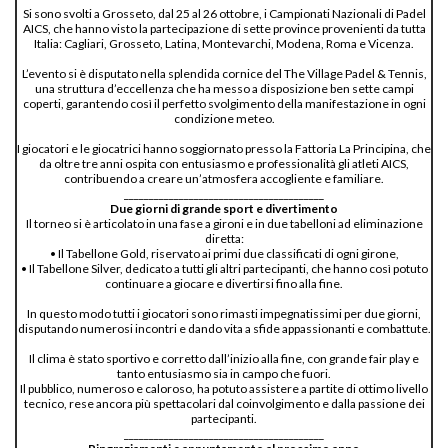
Si sono svolti a Grosseto, dal 25 al 26 ottobre, i Campionati Nazionali di Padel
AICS, che hanno visto la partecipazione di sette province provenienti da tutta
Italia: Cagliari, Grosseto, Latina, Montevarchi, Modena, Roma e Vicenza.
L’evento si è disputato nella splendida cornice del The Village Padel & Tennis,
una struttura d’eccellenza che ha messo a disposizione ben sette campi
coperti, garantendo così il perfetto svolgimento della manifestazione in ogni
condizione meteo.
I giocatori e le giocatrici hanno soggiornato presso la Fattoria La Principina, che
da oltre tre anni ospita con entusiasmo e professionalità gli atleti AICS,
contribuendo a creare un’atmosfera accogliente e familiare.
________________________________________
Due giorni di grande sport e divertimento
Il torneo si è articolato in una fase a gironi e in due tabelloni ad eliminazione
diretta:
• Il Tabellone Gold, riservato ai primi due classificati di ogni girone,
• Il Tabellone Silver, dedicato a tutti gli altri partecipanti, che hanno così potuto
continuare a giocare e divertirsi fino alla fine.
In questo modo tutti i giocatori sono rimasti impegnatissimi per due giorni,
disputando numerosi incontri e dando vita a sfide appassionanti e combattute.
Il clima è stato sportivo e corretto dall’inizio alla fine, con grande fair play e
tanto entusiasmo sia in campo che fuori.
Il pubblico, numeroso e caloroso, ha potuto assistere a partite di ottimo livello
tecnico, rese ancora più spettacolari dal coinvolgimento e dalla passione dei
partecipanti.
________________________________________